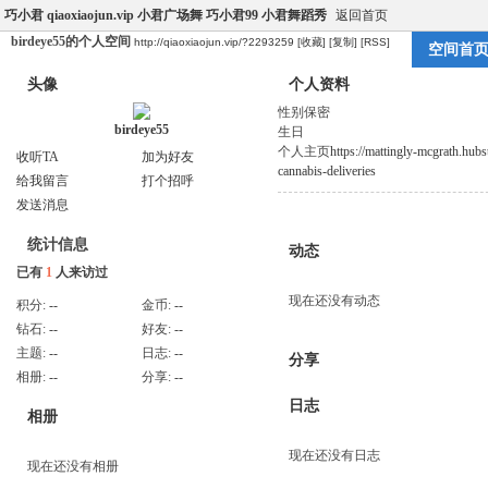
巧小君 qiaoxiaojun.vip 小君广场舞 巧小君99 小君舞蹈秀
返回首页
birdeye55的个人空间
http://qiaoxiaojun.vip/?2293259
[收藏]
[复制]
[RSS]
空间首
头像
个人资料
性别
保密
birdeye55
生日
个人主页
https://mattingly-mcgrath.hub
收听TA
加为好友
cannabis-deliveries
给我留言
打个招呼
发送消息
统计信息
动态
已有
1
人来访过
现在还没有动态
积分:
--
金币:
--
钻石:
--
好友:
--
主题:
--
日志:
--
分享
相册:
--
分享:
--
日志
相册
现在还没有日志
现在还没有相册