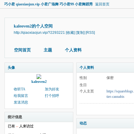
巧小君 qiaoxiaojun.vip 小君广场舞 巧小君99 小君舞蹈秀
返回首页
kaleoven2的个人空间
http://qiaoxiaojun.vip/?2293221
[收藏]
[复制]
[RSS]
空间首页
主题
个人资料
头像
个人资料
性别
保密
kaleoven2
生日
收听TA
加为好友
个人主页
https://squareblogs
给我留言
打个招呼
tier-cannabis
发送消息
统计信息
动态
已有
--
人来访过