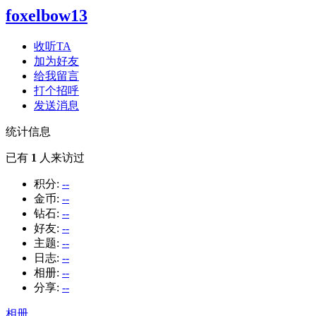
foxelbow13
收听TA
加为好友
给我留言
打个招呼
发送消息
统计信息
已有
1
人来访过
积分:
--
金币:
--
钻石:
--
好友:
--
主题:
--
日志:
--
相册:
--
分享:
--
相册