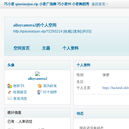
巧小君 qiaoxiaojun.vip 小君广场舞 巧小君99 小君舞蹈秀
返回首页
alloycamera2的个人空间
http://qiaoxiaojun.vip/?2293214
[收藏]
[复制]
[RSS]
空间首页
主题
个人资料
头像
个人资料
性别
保密
alloycamera2
生日
收听TA
加为好友
个人主页
https://hackmd.ok
给我留言
打个招呼
发送消息
统计信息
动态
已有
--
人来访过
现在还没有动态