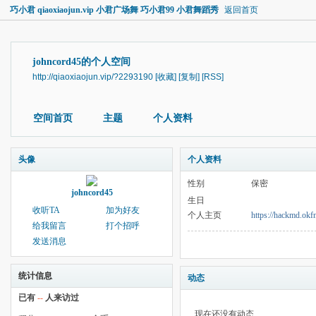
巧小君 qiaoxiaojun.vip 小君广场舞 巧小君99 小君舞蹈秀
返回首页
johncord45的个人空间
http://qiaoxiaojun.vip/?2293190
[收藏]
[复制]
[RSS]
空间首页
主题
个人资料
头像
个人资料
性别
保密
johncord45
生日
收听TA
加为好友
个人主页
https://hackmd.o
给我留言
打个招呼
发送消息
统计信息
动态
已有
--
人来访过
现在还没有动态