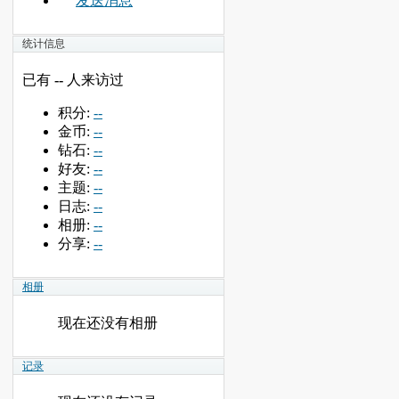
发送消息
统计信息
已有
--
人来访过
积分:
--
金币:
--
钻石:
--
好友:
--
主题:
--
日志:
--
相册:
--
分享:
--
相册
现在还没有相册
记录