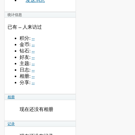
发送消息
统计信息
已有
--
人来访过
积分:
--
金币:
--
钻石:
--
好友:
--
主题:
--
日志:
--
相册:
--
分享:
--
相册
现在还没有相册
记录