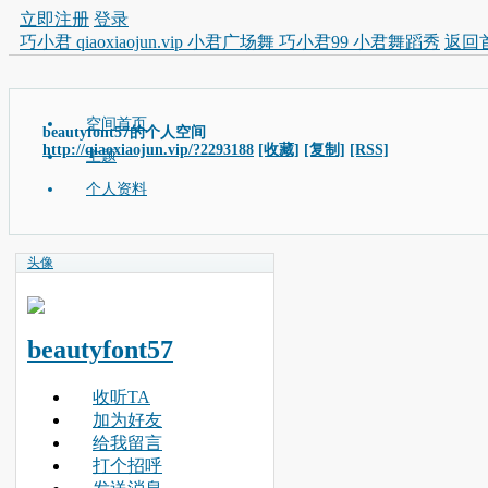
立即注册
登录
巧小君 qiaoxiaojun.vip 小君广场舞 巧小君99 小君舞蹈秀
返回
空间首页
beautyfont57的个人空间
http://qiaoxiaojun.vip/?2293188
[收藏]
[复制]
[RSS]
主题
个人资料
头像
beautyfont57
收听TA
加为好友
给我留言
打个招呼