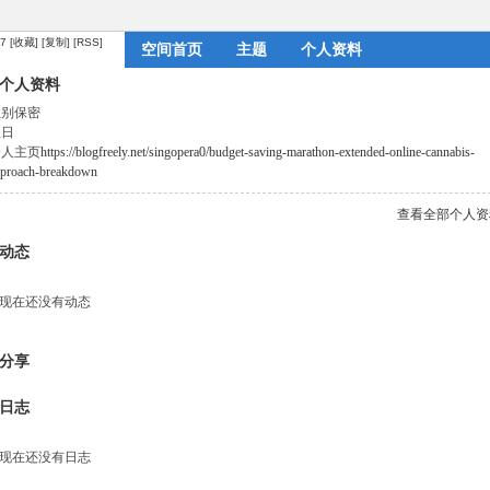
87
[收藏]
[复制]
[RSS]
空间首页
主题
个人资料
个人资料
性别
保密
生日
个人主页
https://blogfreely.net/singopera0/budget-saving-marathon-extended-online-cannabis-
pproach-breakdown
查看全部个人资
动态
现在还没有动态
分享
日志
现在还没有日志