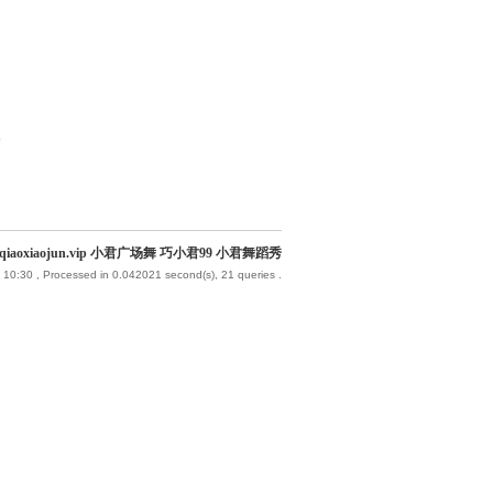
部
iaoxiaojun.vip 小君广场舞 巧小君99 小君舞蹈秀
 10:30
, Processed in 0.042021 second(s), 21 queries .