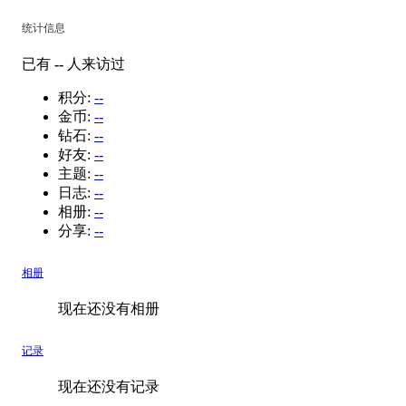
统计信息
已有
--
人来访过
积分:
--
金币:
--
钻石:
--
好友:
--
主题:
--
日志:
--
相册:
--
分享:
--
相册
现在还没有相册
记录
现在还没有记录