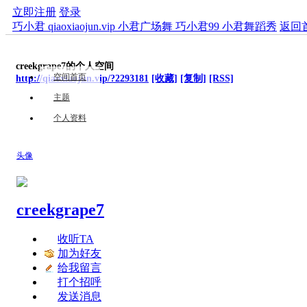
立即注册
登录
巧小君 qiaoxiaojun.vip 小君广场舞 巧小君99 小君舞蹈秀
返回
creekgrape7的个人空间
空间首页
http://qiaoxiaojun.vip/?2293181
[收藏]
[复制]
[RSS]
主题
个人资料
头像
creekgrape7
收听TA
加为好友
给我留言
打个招呼
发送消息