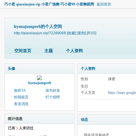
巧小君 qiaoxiaojun.vip 小君广场舞 巧小君99 小君舞蹈秀
返回首页
hyenajumper6的个人空间
http://qiaoxiaojun.vip/?2289068
[收藏]
[复制]
[RSS]
空间首页
主题
个人资料
头像
个人资料
性别
保密
hyenajumper6
生日
收听TA
加为好友
个人主页
https://maps.goog
给我留言
打个招呼
发送消息
统计信息
动态
已有
1
人来访过
现在还没有动态