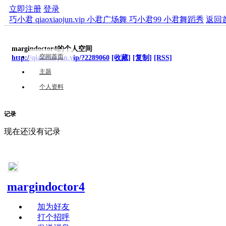
立即注册
登录
巧小君 qiaoxiaojun.vip 小君广场舞 巧小君99 小君舞蹈秀
返回
margindoctor4的个人空间
空间首页
http://qiaoxiaojun.vip/?2289060
[收藏]
[复制]
[RSS]
主题
个人资料
记录
现在还没有记录
margindoctor4
加为好友
打个招呼