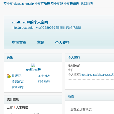
巧小君 qiaoxiaojun.vip 小君广场舞 巧小君99 小君舞蹈秀
返回首页
aprilfired10的个人空间
http://qiaoxiaojun.vip/?2289059
[收藏]
[复制]
[RSS]
空间首页
主题
个人资料
头像
个人资料
性别
保密
aprilfired10
生日
个人主页
https://pad.geolab.space/
收听TA
加为好友
给我留言
打个招呼
发送消息
动态
统计信息
已有
1
人来访过
现在还没有动态