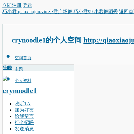
立即注册
登录
巧小君 qiaoxiaojun.vip 小君广场舞 巧小君99 小君舞蹈秀
返回首
crynoodle1的个人空间
http://qiaoxiaoj
空间首页
头像
主题
个人资料
crynoodle1
收听TA
加为好友
给我留言
打个招呼
发送消息