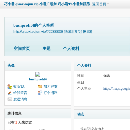
巧小君 qiaoxiaojun.vip 小君广场舞 巧小君99 小君舞蹈秀
返回首页
bushprofit4的个人空间
http://qiaoxiaojun.vip/?2288836
[收藏]
[复制]
[RSS]
空间首页
主题
个人资料
头像
个人资料
性别
保密
bushprofit4
生日
收听TA
加为好友
个人主页
https://maps.goog
给我留言
打个招呼
发送消息
统计信息
动态
已有
2
人来访过
现在还没有动态