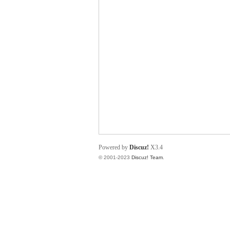
小
君
Powered by
Discuz!
X3.4
© 2001-2023
Discuz! Team
.
qia