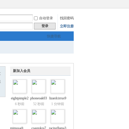
自动登录
找回密码
登录
立即注册
快捷导航
新加入会员
友
息
eightpimple2
phoneoak03
lizardcirrus9
6 秒前
52 秒前
1 分钟前
mimosadimple6
coastokra7
racingllama3