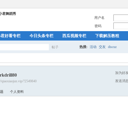
用户名
密码
小君好看专栏
今日头条专栏
西瓜视频专栏
下载解压教程
热搜:
活动
交友
discuz
帖子
搜
加为好
rkdrill80
索
发送消
://qiaoxiaojun.vip/?2549840
题
个人资料