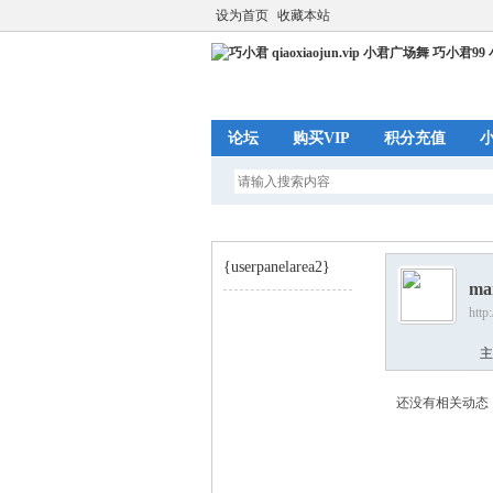
设为首页
收藏本站
论坛
购买VIP
积分充值
{userpanelarea2}
ma
http
巧
›
主
还没有相关动态