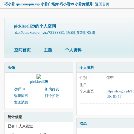
巧小君 qiaoxiaojun.vip 小君广场舞 巧小君99 小君舞蹈秀
返回首页
pickleroll29的个人空间
http://qiaoxiaojun.vip/?2288831
[收藏]
[复制]
[RSS]
空间首页
主题
个人资料
头像
个人资料
性别
保密
pickleroll29
生日
收听TA
加为好友
个人主页
https://telegra.ph
给我留言
打个招呼
UK-05-17
发送消息
统计信息
动态
已有
1
人来访过