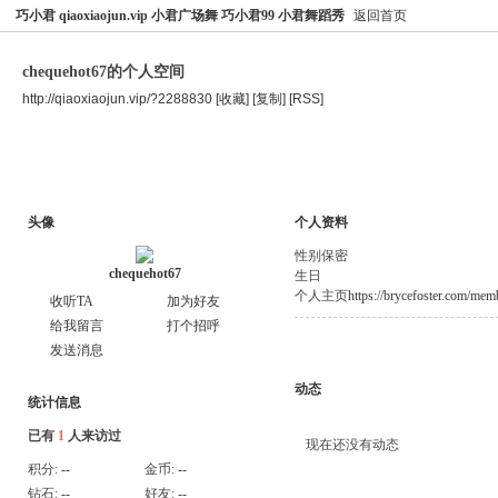
巧小君 qiaoxiaojun.vip 小君广场舞 巧小君99 小君舞蹈秀
返回首页
chequehot67的个人空间
http://qiaoxiaojun.vip/?2288830
[收藏]
[复制]
[RSS]
空间首页
主题
个人资料
头像
个人资料
性别
保密
chequehot67
生日
个人主页
https://brycefoster.com/mem
收听TA
加为好友
给我留言
打个招呼
发送消息
动态
统计信息
已有
1
人来访过
现在还没有动态
积分:
--
金币:
--
钻石:
--
好友:
--