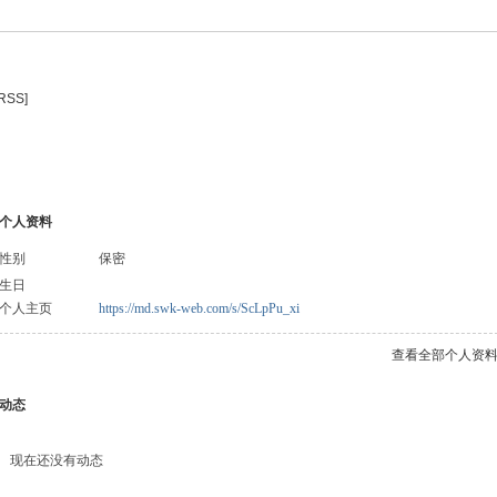
[RSS]
个人资料
性别
保密
生日
个人主页
https://md.swk-web.com/s/ScLpPu_xi
查看全部个人资
动态
现在还没有动态