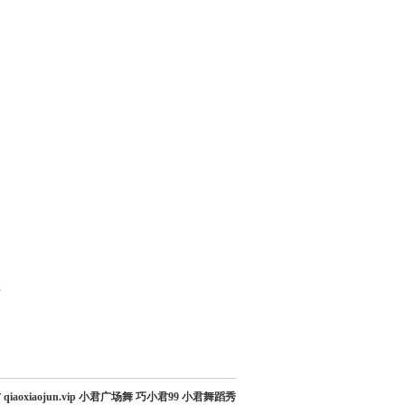
部
qiaoxiaojun.vip 小君广场舞 巧小君99 小君舞蹈秀