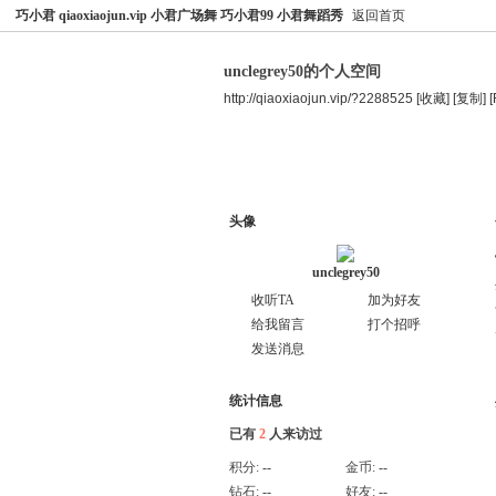
巧小君 qiaoxiaojun.vip 小君广场舞 巧小君99 小君舞蹈秀
返回首页
unclegrey50的个人空间
http://qiaoxiaojun.vip/?2288525
[收藏]
[复制]
空间首页
主题
个人资料
头像
unclegrey50
收听TA
加为好友
给我留言
打个招呼
发送消息
统计信息
已有
2
人来访过
积分:
--
金币:
--
钻石:
--
好友:
--