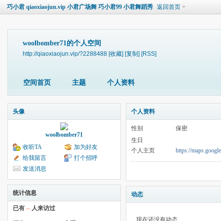
巧小君 qiaoxiaojun.vip 小君广场舞 巧小君99 小君舞蹈秀
返回首页
woolbomber71的个人空间
http://qiaoxiaojun.vip/?2288488
[收藏]
[复制]
[RSS]
空间首页
主题
个人资料
头像
个人资料
性别
保密
woolbomber71
生日
收听TA
加为好友
个人主页
https://maps.goog
给我留言
打个招呼
发送消息
统计信息
动态
已有
--
人来访过
现在还没有动态