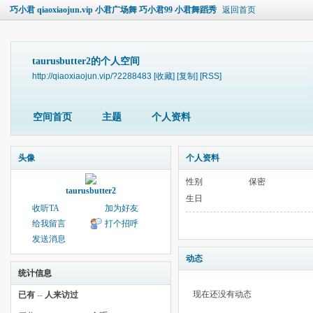
巧小君 qiaoxiaojun.vip 小君广场舞 巧小君99 小君舞蹈秀
返回首页
taurusbutter2的个人空间
http://qiaoxiaojun.vip/?2288483
[收藏]
[复制]
[RSS]
空间首页
主题
个人资料
头像
个人资料
性别
保密
taurusbutter2
生日
收听TA
加为好友
给我留言
打个招呼
发送消息
动态
统计信息
现在还没有动态
已有
--
人来访过