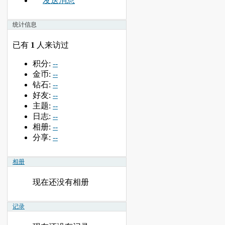
发送消息
统计信息
已有
1
人来访过
积分:
--
金币:
--
钻石:
--
好友:
--
主题:
--
日志:
--
相册:
--
分享:
--
相册
现在还没有相册
记录