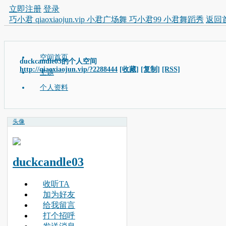
立即注册
登录
巧小君 qiaoxiaojun.vip 小君广场舞 巧小君99 小君舞蹈秀
返回
空间首页
duckcandle03的个人空间
http://qiaoxiaojun.vip/?2288444
[收藏]
[复制]
[RSS]
主题
个人资料
头像
duckcandle03
收听TA
加为好友
给我留言
打个招呼