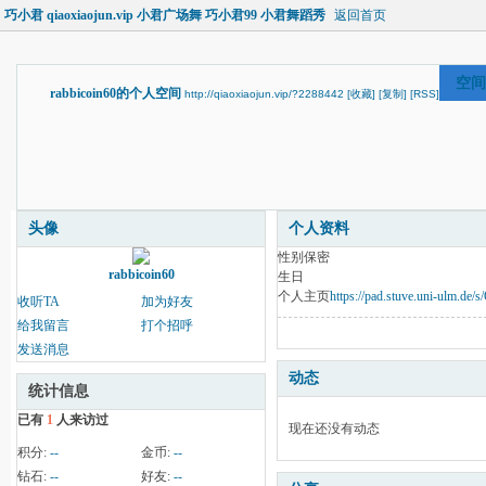
巧小君 qiaoxiaojun.vip 小君广场舞 巧小君99 小君舞蹈秀
返回首页
空间
rabbicoin60的个人空间
http://qiaoxiaojun.vip/?2288442
[收藏]
[复制]
[RSS]
头像
个人资料
性别
保密
rabbicoin60
生日
个人主页
https://pad.stuve.uni-ulm.d
收听TA
加为好友
给我留言
打个招呼
发送消息
动态
统计信息
已有
1
人来访过
现在还没有动态
积分:
--
金币:
--
钻石:
--
好友:
--