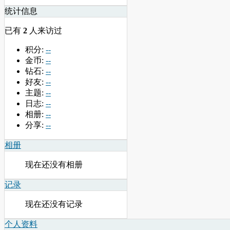
统计信息
已有
2
人来访过
积分:
--
金币:
--
钻石:
--
好友:
--
主题:
--
日志:
--
相册:
--
分享:
--
相册
现在还没有相册
记录
现在还没有记录
个人资料