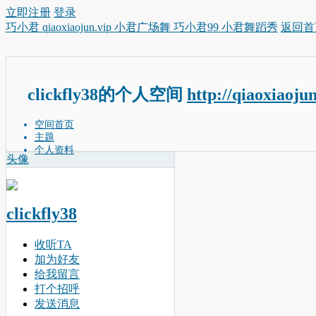
立即注册
登录
巧小君 qiaoxiaojun.vip 小君广场舞 巧小君99 小君舞蹈秀
返回首
clickfly38的个人空间
http://qiaoxiaoju
空间首页
主题
个人资料
头像
clickfly38
收听TA
加为好友
给我留言
打个招呼
发送消息