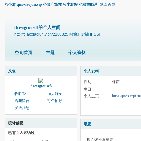
巧小君 qiaoxiaojun.vip 小君广场舞 巧小君99 小君舞蹈秀
返回首页
dressgrouse8的个人空间
http://qiaoxiaojun.vip/?2288325
[收藏]
[复制]
[RSS]
空间首页
主题
个人资料
头像
个人资料
性别
保密
dressgrouse8
生日
收听TA
加为好友
个人主页
https://pads.zapf.
给我留言
打个招呼
发送消息
统计信息
动态
已有
2
人来访过
现在还没有动态