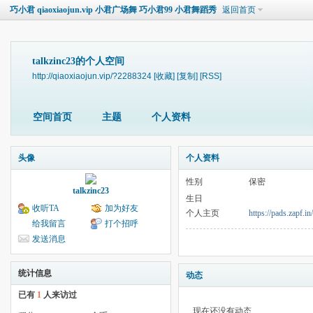
巧小君 qiaoxiaojun.vip 小君广场舞 巧小君99 小君舞蹈秀
返回首页
talkzinc23的个人空间
http://qiaoxiaojun.vip/?2288324
[收藏]
[复制]
[RSS]
空间首页
主题
个人资料
头像
个人资料
性别
保密
talkzinc23
生日
收听TA
加为好友
个人主页
https://pads.zapf.i
给我留言
打个招呼
发送消息
统计信息
动态
已有
1
人来访过
现在还没有动态