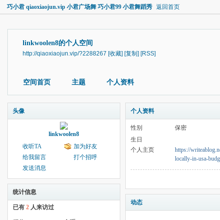
巧小君 qiaoxiaojun.vip 小君广场舞 巧小君99 小君舞蹈秀
返回首页
linkwoolen8的个人空间
http://qiaoxiaojun.vip/?2288267
[收藏]
[复制]
[RSS]
空间首页
主题
个人资料
头像
个人资料
性别
保密
linkwoolen8
生日
收听TA
加为好友
个人主页
https://writeablog.
给我留言
打个招呼
locally-in-usa-bud
发送消息
统计信息
动态
已有
2
人来访过