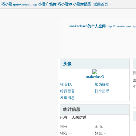
巧小君 qiaoxiaojun.vip 小君广场舞 巧小君99 小君舞蹈秀
返回首页
snakeclose3的个人空间
http://qiaoxiaojun.v
头像
snakeclose3
收听TA
加为好友
给我留言
打个招呼
发送消息
统计信息
已有
--
人来访过
积分:
--
金币:
--
钻石:
--
好友:
--