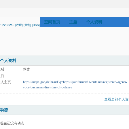
空间首页
主题
个人资料
ip/?2288250
[收藏]
[复制]
[RSS]
个人资料
性别
保密
生日
个人主页
https://maps.google.hr/url?q=https://joinfarmer6.werite.net/registered-agents-
your-businesss-first-line-of-defense
查看全部个人资
动态
现在还没有动态