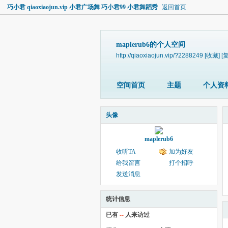
巧小君 qiaoxiaojun.vip 小君广场舞 巧小君99 小君舞蹈秀
返回首页
maplerub6的个人空间
http://qiaoxiaojun.vip/?2288249
[收藏]
[
空间首页
主题
个人资
头像
maplerub6
收听TA
加为好友
给我留言
打个招呼
发送消息
统计信息
已有
--
人来访过