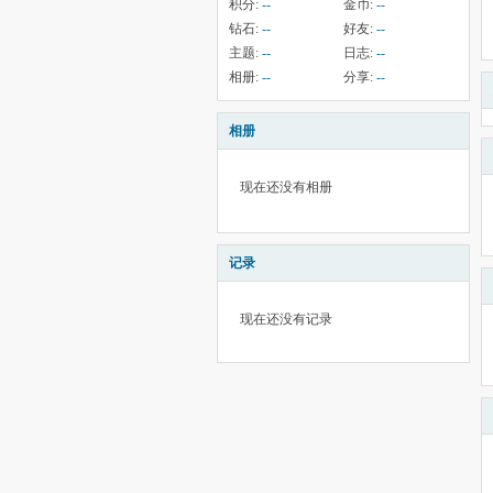
积分:
--
金币:
--
钻石:
--
好友:
--
主题:
--
日志:
--
相册:
--
分享:
--
相册
现在还没有相册
记录
现在还没有记录