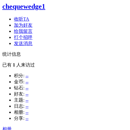
chequewedge1
收听TA
加为好友
给我留言
打个招呼
发送消息
统计信息
已有
1
人来访过
积分:
--
金币:
--
钻石:
--
好友:
--
主题:
--
日志:
--
相册:
--
分享:
--
相册