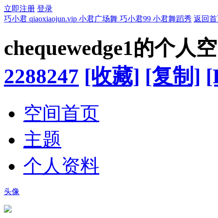
立即注册
登录
巧小君 qiaoxiaojun.vip 小君广场舞 巧小君99 小君舞蹈秀
返回首
chequewedge1的个人
2288247
[收藏]
[复制]
[
空间首页
主题
个人资料
头像