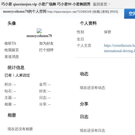
巧小君 qiaoxiaojun.vip 小君广场舞 巧小君99 小君舞蹈秀
返回首页
moneycolumn79的个人空间
http://qiaoxiaojun.vip/?2288246
[收藏]
[复制]
[RSS]
空
头像
个人资料
性别
保密
moneycolumn79
生日
收听TA
加为好友
个人主页
https://corneliussen-h
给我留言
打个招呼
international-driving-
发送消息
统计信息
动态
已有
1
人来访过
积分:
--
金币:
--
现在还没有动态
钻石:
--
好友:
--
主题:
--
日志:
--
分享
相册:
--
分享:
--
相册
日志
现在还没有相册
现在还没有日志