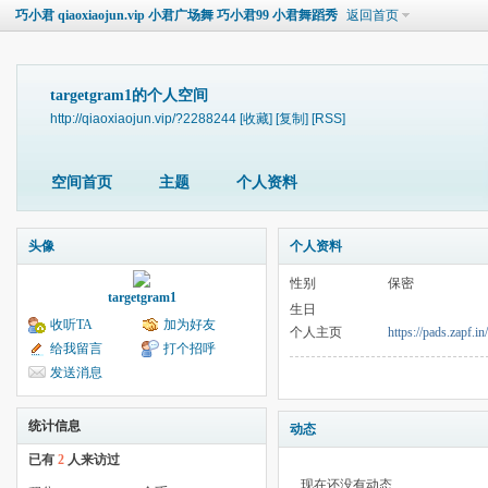
巧小君 qiaoxiaojun.vip 小君广场舞 巧小君99 小君舞蹈秀
返回首页
targetgram1的个人空间
http://qiaoxiaojun.vip/?2288244
[收藏]
[复制]
[RSS]
空间首页
主题
个人资料
头像
个人资料
性别
保密
targetgram1
生日
收听TA
加为好友
个人主页
https://pads.zapf
给我留言
打个招呼
发送消息
统计信息
动态
已有
2
人来访过
现在还没有动态