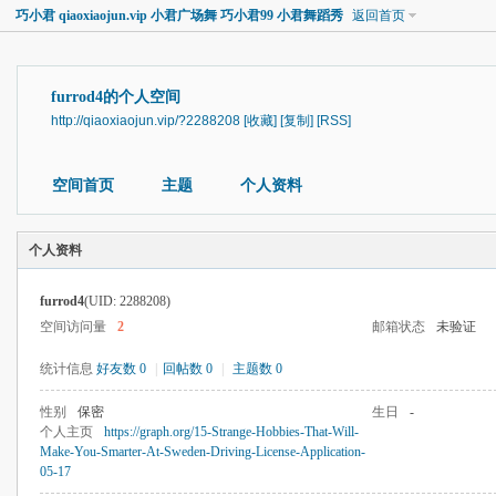
巧小君 qiaoxiaojun.vip 小君广场舞 巧小君99 小君舞蹈秀
返回首页
furrod4的个人空间
http://qiaoxiaojun.vip/?2288208
[收藏]
[复制]
[RSS]
空间首页
主题
个人资料
个人资料
furrod4
(UID: 2288208)
空间访问量
2
邮箱状态
未验证
统计信息
好友数 0
|
回帖数 0
|
主题数 0
性别
保密
生日
-
个人主页
https://graph.org/15-Strange-Hobbies-That-Will-
Make-You-Smarter-At-Sweden-Driving-License-Application-
05-17