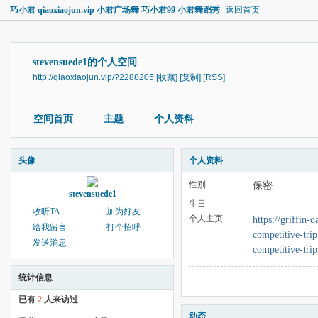
巧小君 qiaoxiaojun.vip 小君广场舞 巧小君99 小君舞蹈秀
返回首页
stevensuede1的个人空间
http://qiaoxiaojun.vip/?2288205
[收藏]
[复制]
[RSS]
空间首页
主题
个人资料
头像
个人资料
性别
保密
stevensuede1
生日
收听TA
加为好友
个人主页
https://griffin-
给我留言
打个招呼
competitive-trip
发送消息
competitive-trip
统计信息
已有
2
人来访过
动态