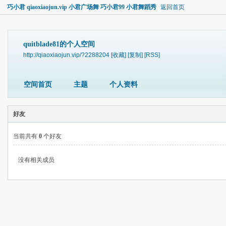
巧小君 qiaoxiaojun.vip 小君广场舞 巧小君99 小君舞蹈秀
返回首页
quitblade81的个人空间
http://qiaoxiaojun.vip/?2288204
[收藏]
[复制]
[RSS]
空间首页
主题
个人资料
好友
当前共有
0
个好友
没有相关成员