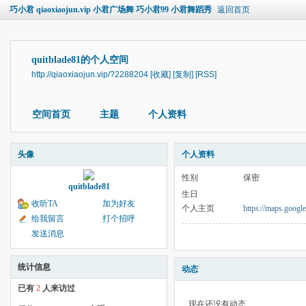
巧小君 qiaoxiaojun.vip 小君广场舞 巧小君99 小君舞蹈秀
返回首页
quitblade81的个人空间
http://qiaoxiaojun.vip/?2288204
[收藏]
[复制]
[RSS]
空间首页
主题
个人资料
头像
个人资料
性别
保密
quitblade81
生日
收听TA
加为好友
个人主页
https://maps.googl
给我留言
打个招呼
发送消息
统计信息
动态
已有
2
人来访过
现在还没有动态