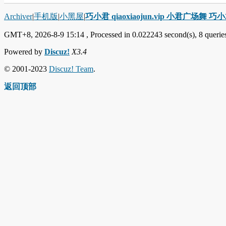
Archiver
|
手机版
|
小黑屋
|
巧小君 qiaoxiaojun.vip 小君广场舞 
GMT+8, 2026-8-9 15:14
, Processed in 0.022243 second(s), 8 queries
Powered by
Discuz!
X3.4
© 2001-2023
Discuz! Team
.
返回顶部