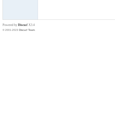
小
Powered by
Discuz!
X3.4
© 2001-2023
Discuz! Team
.
君
qia