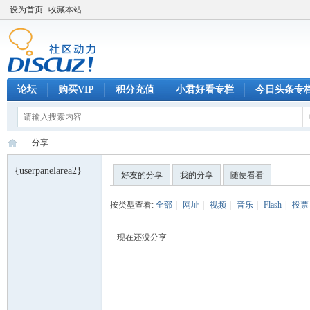
设为首页
收藏本站
论坛
购买VIP
积分充值
小君好看专栏
今日头条专
分享
{userpanelarea2}
好友的分享
我的分享
随便看看
巧
›
按类型查看:
全部
|
网址
|
视频
|
音乐
|
Flash
|
投票
现在还没分享