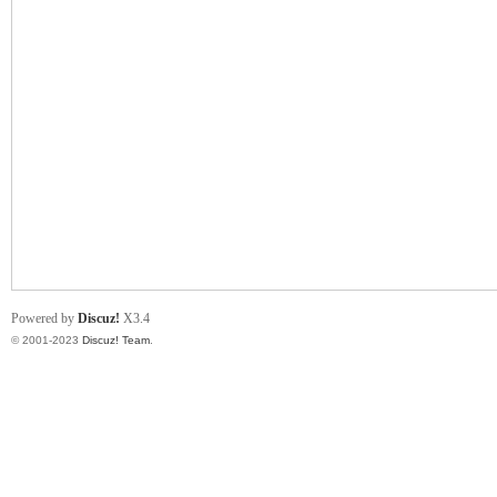
小
君
Powered by
Discuz!
X3.4
© 2001-2023
Discuz! Team
.
qia