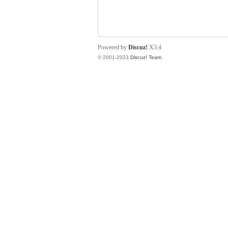
小
Powered by
Discuz!
X3.4
© 2001-2023
Discuz! Team
.
君
qia