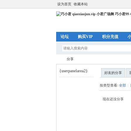
设为首页
收藏本站
论坛
购买VIP
积分充值
分享
{userpanelarea2}
好友的分享
巧
›
按类型查看:
全部
|
现在还没分享