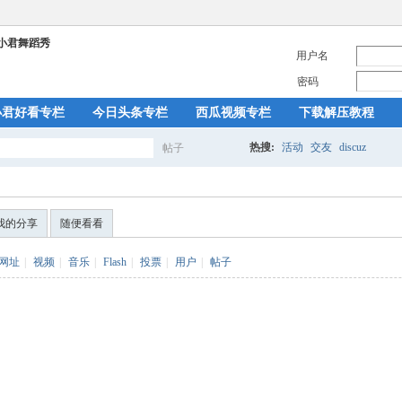
用户名
密码
小君好看专栏
今日头条专栏
西瓜视频专栏
下载解压教程
热搜:
活动
交友
discuz
帖子
搜
我的分享
随便看看
索
网址
|
视频
|
音乐
|
Flash
|
投票
|
用户
|
帖子