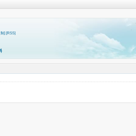
复制]
[RSS]
料