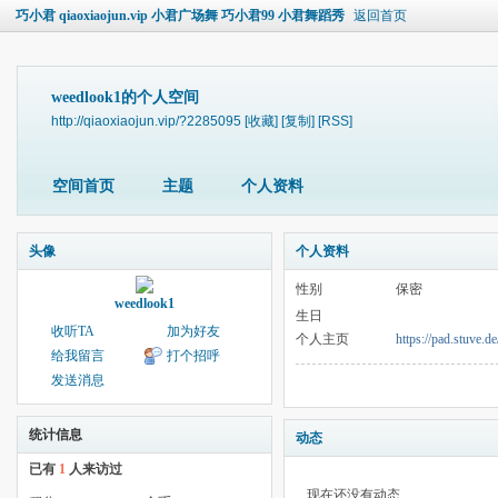
巧小君 qiaoxiaojun.vip 小君广场舞 巧小君99 小君舞蹈秀
返回首页
weedlook1的个人空间
http://qiaoxiaojun.vip/?2285095
[收藏]
[复制]
[RSS]
空间首页
主题
个人资料
头像
个人资料
性别
保密
weedlook1
生日
收听TA
加为好友
个人主页
https://pad.stuve.
给我留言
打个招呼
发送消息
统计信息
动态
已有
1
人来访过
现在还没有动态