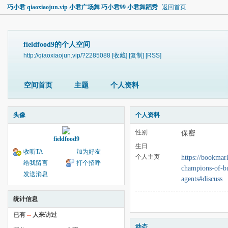
巧小君 qiaoxiaojun.vip 小君广场舞 巧小君99 小君舞蹈秀
返回首页
fieldfood9的个人空间
http://qiaoxiaojun.vip/?2285088
[收藏]
[复制]
[RSS]
空间首页
主题
个人资料
头像
个人资料
性别
保密
fieldfood9
生日
收听TA
加为好友
个人主页
https://bookmar
给我留言
打个招呼
champions-of-bu
发送消息
agents#discuss
统计信息
已有
--
人来访过
动态