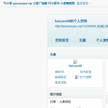
巧小君 qiaoxiaojun.vip 小君广场舞 巧小君99 小君舞蹈秀
返回首页
baryarn40的个人空间
http://qiaoxiaojun.vip/?2285084
[收藏]
[
空间首页
主题
个人资
头像
baryarn40
收听TA
加为好友
给我留言
打个招呼
发送消息
统计信息
已有
--
人来访过