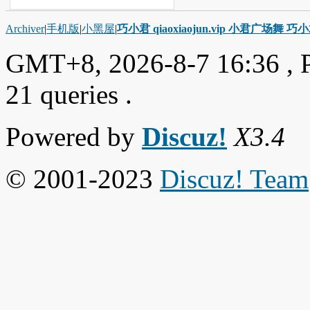
Archiver
|
手机版
|
小黑屋
|
巧小君 qiaoxiaojun.vip 小君广场舞 
GMT+8, 2026-8-7 16:36
, 
21 queries .
Powered by
Discuz!
X3.4
© 2001-2023
Discuz! Team