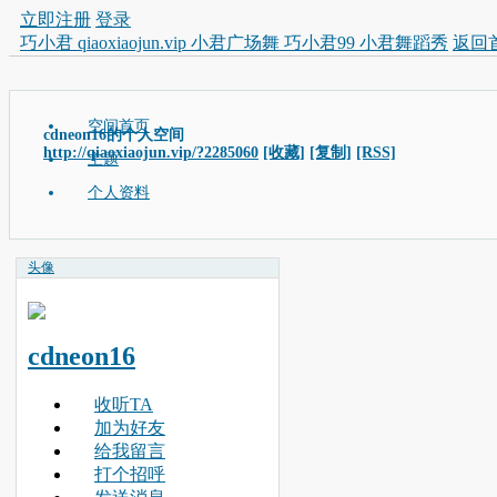
立即注册
登录
巧小君 qiaoxiaojun.vip 小君广场舞 巧小君99 小君舞蹈秀
返回
空间首页
cdneon16的个人空间
http://qiaoxiaojun.vip/?2285060
[收藏]
[复制]
[RSS]
主题
个人资料
头像
cdneon16
收听TA
加为好友
给我留言
打个招呼