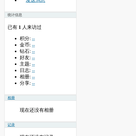
发送消息
统计信息
已有
1
人来访过
积分:
--
金币:
--
钻石:
--
好友:
--
主题:
--
日志:
--
相册:
--
分享:
--
相册
现在还没有相册
记录