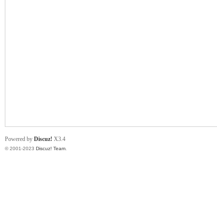
小
君
Powered by
Discuz!
X3.4
© 2001-2023
Discuz! Team
.
qia