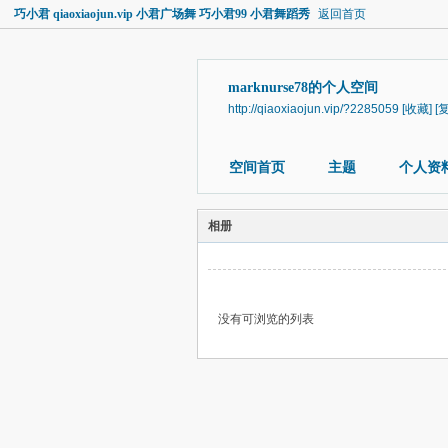
巧小君 qiaoxiaojun.vip 小君广场舞 巧小君99 小君舞蹈秀
返回首页
marknurse78的个人空间
http://qiaoxiaojun.vip/?2285059
[收藏]
[
空间首页
主题
个人资
相册
没有可浏览的列表