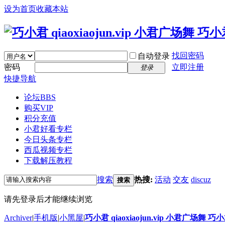
设为首页
收藏本站
找回密码
自动登录
密码
立即注册
登录
快捷导航
论坛
BBS
购买VIP
积分充值
小君好看专栏
今日头条专栏
西瓜视频专栏
下载解压教程
搜索
热搜:
活动
交友
discuz
搜索
请先登录后才能继续浏览
Archiver
|
手机版
|
小黑屋
|
巧小君 qiaoxiaojun.vip 小君广场舞 