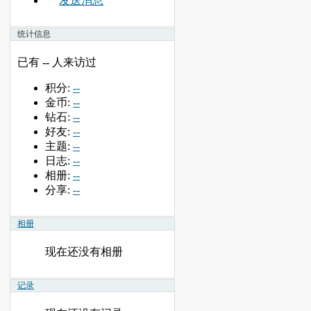
发送消息
统计信息
已有
--
人来访过
积分:
--
金币:
--
钻石:
--
好友:
--
主题:
--
日志:
--
相册:
--
分享:
--
相册
现在还没有相册
记录