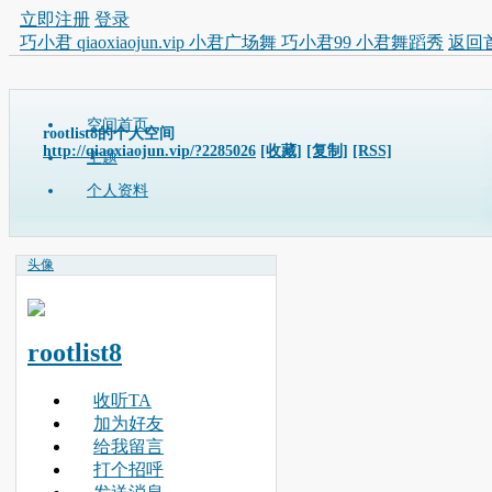
立即注册
登录
巧小君 qiaoxiaojun.vip 小君广场舞 巧小君99 小君舞蹈秀
返回
空间首页
rootlist8的个人空间
http://qiaoxiaojun.vip/?2285026
[收藏]
[复制]
[RSS]
主题
个人资料
头像
rootlist8
收听TA
加为好友
给我留言
打个招呼