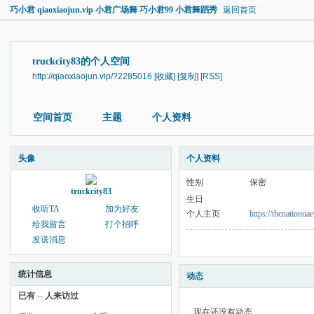
巧小君 qiaoxiaojun.vip 小君广场舞 巧小君99 小君舞蹈秀
返回首页
truckcity83的个人空间
http://qiaoxiaojun.vip/?2285016
[收藏]
[复制]
[RSS]
空间首页
主题
个人资料
头像
个人资料
性别
保密
truckcity83
生日
收听TA
加为好友
个人主页
https://thcnationua
给我留言
打个招呼
发送消息
统计信息
动态
已有
--
人来访过
现在还没有动态