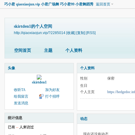
巧小君 qiaoxiaojun.vip 小君广场舞 巧小君99 小君舞蹈秀
返回首页
skirtden1的个人空间
http://qiaoxiaojun.vip/?2285014
[收藏]
[复制]
[RSS]
空间首页
主题
个人资料
头像
个人资料
性别
保密
skirtden1
生日
收听TA
加为好友
个人主页
https://hedgedoc.i
给我留言
打个招呼
发送消息
统计信息
动态
已有
--
人来访过
现在还没有动态